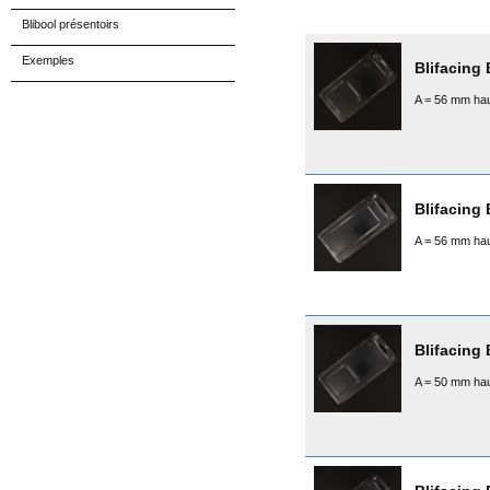
Blibool présentoirs
Exemples
Blifacing 
A = 56 mm hau
Blifacing 
A = 56 mm hau
Blifacing 
A = 50 mm hau