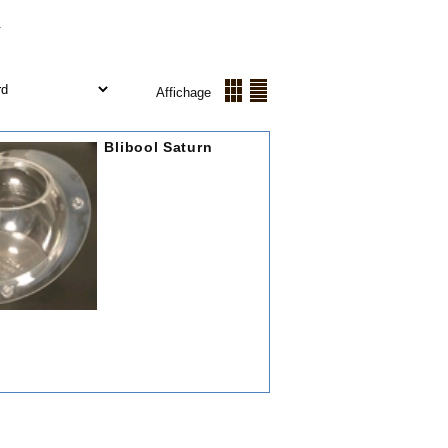
.
Affichage
Blibool Saturn
€ 0.00