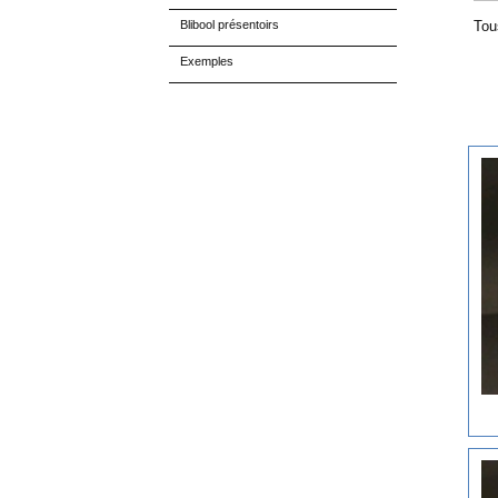
Blibool présentoirs
Tou
Exemples