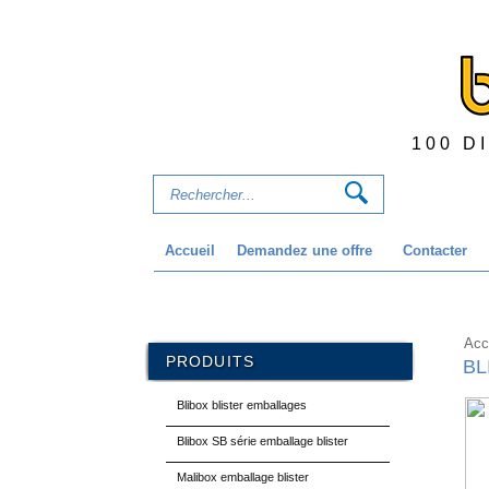
100 D
Accueil
Demandez une offre
Contacter
Acc
PRODUITS
BL
Blibox blister emballages
Blibox SB série emballage blister
Malibox emballage blister