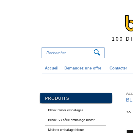
100 D
Accueil
Demandez une offre
Contacter
Acc
PRODUITS
BL
Blibox blister emballages
<< 
Blibox SB série emballage blister
Malibox emballage blister