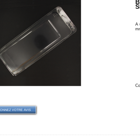
B
S
A 
mm
€
Co