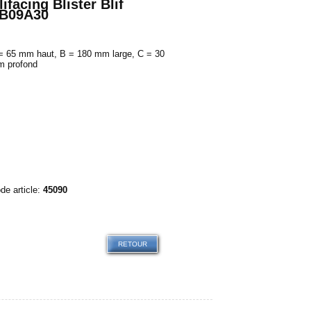
lifacing Blister Blif
B09A30
= 65 mm haut, B = 180 mm large, C = 30
 profond
0.00
de article:
45090