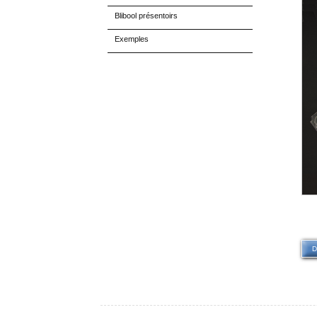
Blibool présentoirs
Exemples